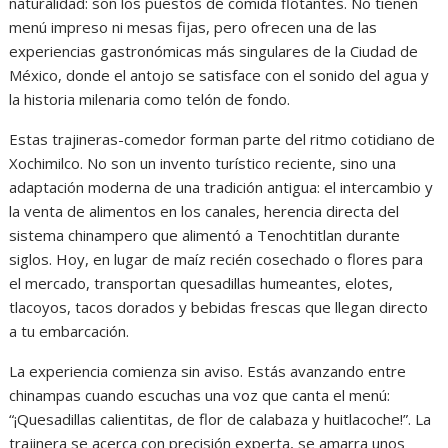
naturalidad: son los puestos de comida flotantes. No tienen
menú impreso ni mesas fijas, pero ofrecen una de las
experiencias gastronómicas más singulares de la Ciudad de
México, donde el antojo se satisface con el sonido del agua y
la historia milenaria como telón de fondo.
Estas trajineras-comedor forman parte del ritmo cotidiano de
Xochimilco. No son un invento turístico reciente, sino una
adaptación moderna de una tradición antigua: el intercambio y
la venta de alimentos en los canales, herencia directa del
sistema chinampero que alimentó a Tenochtitlan durante
siglos. Hoy, en lugar de maíz recién cosechado o flores para
el mercado, transportan quesadillas humeantes, elotes,
tlacoyos, tacos dorados y bebidas frescas que llegan directo
a tu embarcación.
La experiencia comienza sin aviso. Estás avanzando entre
chinampas cuando escuchas una voz que canta el menú:
“¡Quesadillas calientitas, de flor de calabaza y huitlacoche!”. La
trajinera se acerca con precisión experta, se amarra unos