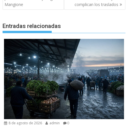
entradas
Mangione
complican los traslados
Entradas relacionadas
8 de agosto de 2026
admin
0