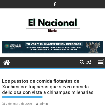
Saltar
al
contenido
Los puestos de comida flotantes de
Xochimilco: trajineras que sirven comida
deliciosa con vista a chinampas milenarias
7 de enero de 2026
admin