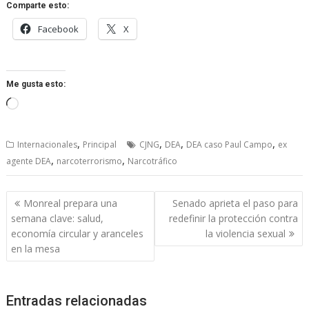
Comparte esto:
Facebook
X
Me gusta esto:
Cargando...
,
,
,
,
Internacionales
Principal
CJNG
DEA
DEA caso Paul Campo
ex
,
,
agente DEA
narcoterrorismo
Narcotráfico
Navegación
Monreal prepara una
Senado aprieta el paso para
de
semana clave: salud,
redefinir la protección contra
entradas
economía circular y aranceles
la violencia sexual
en la mesa
Entradas relacionadas