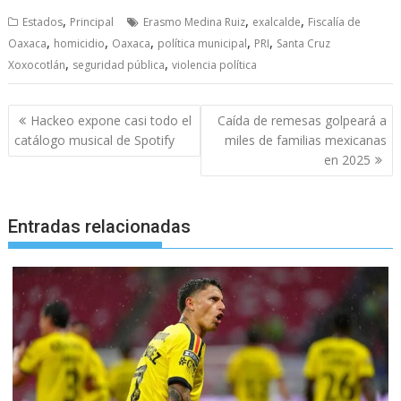
,
,
,
Estados
Principal
Erasmo Medina Ruiz
exalcalde
Fiscalía de
,
,
,
,
,
Oaxaca
homicidio
Oaxaca
política municipal
PRI
Santa Cruz
,
,
Xoxocotlán
seguridad pública
violencia política
Navegación
Hackeo expone casi todo el
Caída de remesas golpeará a
de
catálogo musical de Spotify
miles de familias mexicanas
entradas
en 2025
Entradas relacionadas