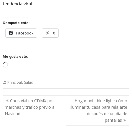
tendencia viral.
Comparte esto:
Facebook
X
Me gusta esto:
Cargando...
,
Principal
Salud
Navegación
Caos vial en CDMX por
Hogar anti–blue light: cómo
de
marchas y tráfico previo a
iluminar tu casa para relajarte
entradas
Navidad
después de un día de
pantallas