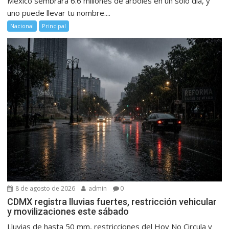
México sembrará 6.6 millones de árboles en un solo día, y
uno puede llevar tu nombre....
Nacional
Principal
8 de agosto de 2026
admin
0
CDMX registra lluvias fuertes, restricción vehicular
y movilizaciones este sábado
Lluvias de hasta 50 mm, restricciones del Hoy No Circula y