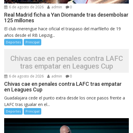
6 de agosto de 2026
admin
0
Real Madrid ficha a Yan Diomande tras desembolsar
125 millones
El club merengue hace oficial el traspaso del marfileño de 19
años desde el RB Leipzig...
Deportes
Principal
Chivas cae en penales contra LAFC
tras empatar en Leagues Cup
6 de agosto de 2026
admin
0
Chivas cae en penales contra LAFC tras empatar
en Leagues Cup
Guadalajara cede el punto extra desde los once pasos frente a
LAFC tras igualar en el...
Deportes
Principal