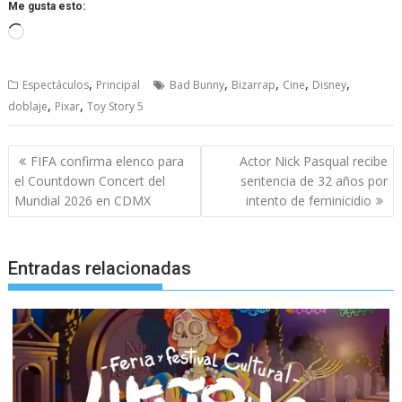
Me gusta esto:
Cargando...
,
,
,
,
,
Espectáculos
Principal
Bad Bunny
Bizarrap
Cine
Disney
,
,
doblaje
Pixar
Toy Story 5
Navegación
FIFA confirma elenco para
Actor Nick Pasqual recibe
de
el Countdown Concert del
sentencia de 32 años por
entradas
Mundial 2026 en CDMX
intento de feminicidio
Entradas relacionadas