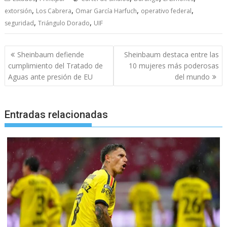
,
,
,
,
extorsión
Los Cabrera
Omar García Harfuch
operativo federal
,
,
seguridad
Triángulo Dorado
UIF
Navegación
Sheinbaum defiende
Sheinbaum destaca entre las
de
cumplimiento del Tratado de
10 mujeres más poderosas
entradas
Aguas ante presión de EU
del mundo
Entradas relacionadas