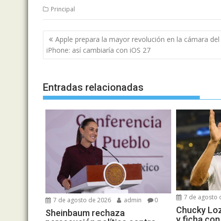
Principal
Navegación
Apple prepara la mayor revolución en la cámara del
de
iPhone: así cambiaría con iOS 27
entradas
Entradas relacionadas
7 de agosto 
7 de agosto de 2026
admin
0
Chucky Loz
Sheinbaum rechaza
y ficha con