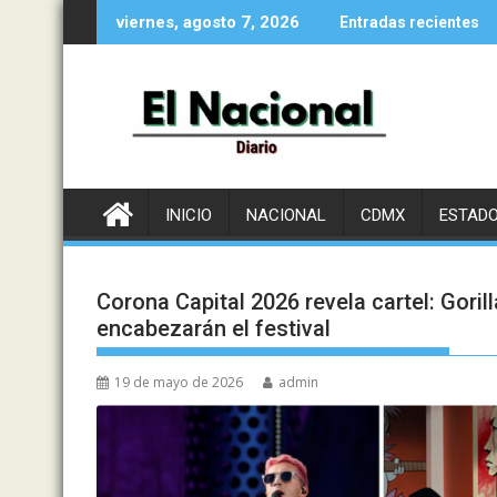
Saltar
viernes, agosto 7, 2026
Entradas recientes
al
contenido
INICIO
NACIONAL
CDMX
ESTAD
Corona Capital 2026 revela cartel: Goril
encabezarán el festival
19 de mayo de 2026
admin