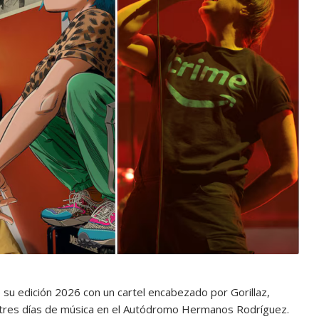
 su edición 2026 con un cartel encabezado por
Gorillaz
,
 tres días de música en el
Autódromo Hermanos Rodríguez
.