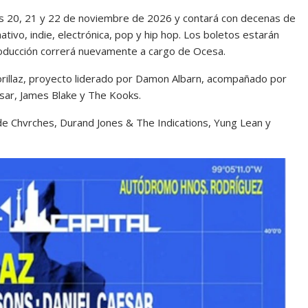
días 20, 21 y 22 de noviembre de 2026 y contará con decenas de
tivo, indie, electrónica, pop y hip hop. Los boletos estarán
roducción correrá nuevamente a cargo de
Ocesa
.
illaz, proyecto liderado por
Damon Albarn
, acompañado por
sar
,
James Blake
y
The Kooks
.
 de
Chvrches
,
Durand Jones & The Indications
,
Yung Lean
y