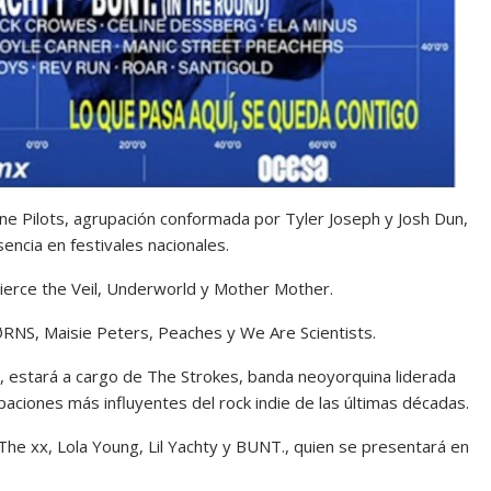
One Pilots, agrupación conformada por
Tyler Joseph
y
Josh Dun
,
encia en festivales nacionales.
ierce the Veil
,
Underworld
y
Mother Mother
.
ØRNS
,
Maisie Peters
,
Peaches
y
We Are Scientists
.
e, estará a cargo de The Strokes, banda neoyorquina liderada
aciones más influyentes del rock indie de las últimas décadas.
The xx
,
Lola Young
,
Lil Yachty
y
BUNT.
, quien se presentará en