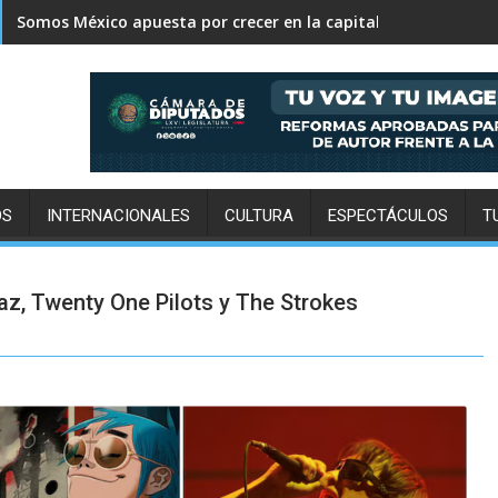
Sheinbaum rechaza persecución política contra Ángel Aguirre 
OS
INTERNACIONALES
CULTURA
ESPECTÁCULOS
T
laz, Twenty One Pilots y The Strokes