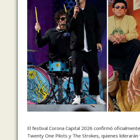
El festival
Corona Capital 2026
confirmó oficialmente
Twenty One Pilots
y
The Strokes
, quienes liderarán