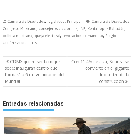
,
,
,
Cámara de Diputados
legislativo
Principal
Cámara de Diputados
,
,
,
,
Congreso Mexicano
consejeros electorales
INE
Kenia López Rabadán
,
,
,
política mexicana
queja electoral
revocación de mandato
Sergio
,
Gutiérrez Luna
TFJA
Navegación
CDMX quiere ser la mejor
Con 11.4% de alza, Sonora se
de
sede: inauguran centro que
convierte en el gigante
entradas
formará a 6 mil voluntarios del
fronterizo de la
Mundial
construcción
Entradas relacionadas