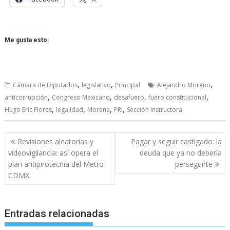
Me gusta esto:
,
,
,
Cámara de Diputados
legislativo
Principal
Alejandro Moreno
,
,
,
,
anticorrupción
Congreso Mexicano
desafuero
fuero constitucional
,
,
,
,
Hugo Eric Flores
legalidad
Morena
PRI
Sección Instructora
Navegación
Revisiones aleatorias y
Pagar y seguir castigado: la
de
videovigilancia: así opera el
deuda que ya no debería
entradas
plan antipirotecnia del Metro
perseguirte
CDMX
Entradas relacionadas