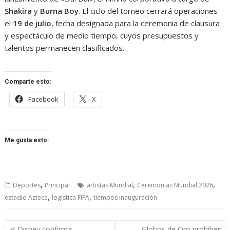
Shakira
y
Burna Boy
. El ciclo del torneo cerrará operaciones
el
19 de julio
, fecha designada para la ceremonia de clausura
y espectáculo de medio tiempo, cuyos presupuestos y
talentos permanecen clasificados.
Comparte esto:
Facebook
X
Me gusta esto:
,
,
,
Deportes
Principal
artistas Mundial
Ceremonias Mundial 2026
,
,
estadio Azteca
logística FIFA
tiempos inauguración
Navegación
Disney confirma
Globos de Oro prohíben