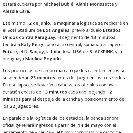
estará cubierta por
Michael Bublé
,
Alanis Morissette
y
Alessia Cara
.
Ese mismo
12 de junio
, la maquinaria logística se replicará en
el
SoFi Stadium
de
Los Ángeles
, previo al duelo
Estados
Unidos contra Paraguay
. El segmento de
13 minutos
tendrá a
Katy Perry
como acto central, sumando al rapero
Future
, el DJ
Sanjoy
, la tailandesa
LISA
de
BLACKPINK
, y la
paraguaya
Marilina Bogado
.
Los protocolos de campo marcan que los calentamientos se
suspenderán
25 minutos
antes del juego en las tres sedes.
En ese lapso, se llevarán a cabo actos oficiales con una
duración exacta de
13 minutos
cada uno, dejando
12
minutos
para el despeje de la cancha y posicionamiento de
los
22 jugadores
.
En paralelo a la logística de los estadios, la banda sonora
oficial generará ingresos a partir del
14 de mayo
con el
lanzamiento de «Dai Dai», el himno corporativo a cargo de