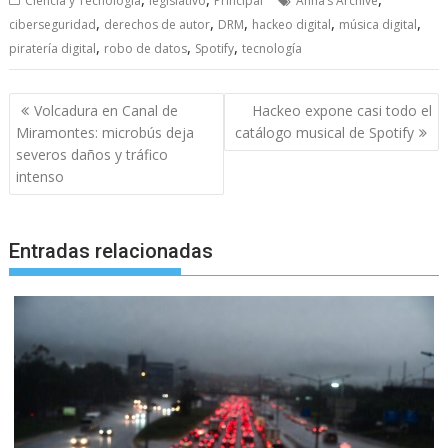
Ciencia y Tecnología
legislativo
Principal
Anna’s Archive
,
,
,
,
,
ciberseguridad
derechos de autor
DRM
hackeo digital
música digital
,
,
,
piratería digital
robo de datos
Spotify
tecnología
Navegación
Volcadura en Canal de
Hackeo expone casi todo el
de
Miramontes: microbús deja
catálogo musical de Spotify
entradas
severos daños y tráfico
intenso
Entradas relacionadas