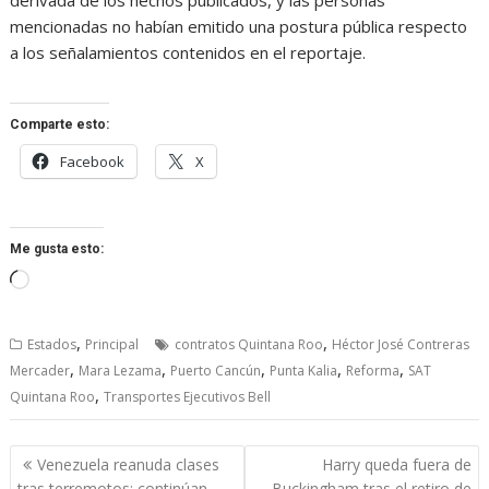
derivada de los hechos publicados, y las personas
mencionadas no habían emitido una postura pública respecto
a los señalamientos contenidos en el reportaje.
Comparte esto:
Facebook
X
Me gusta esto:
Cargando...
,
,
Estados
Principal
contratos Quintana Roo
Héctor José Contreras
,
,
,
,
,
Mercader
Mara Lezama
Puerto Cancún
Punta Kalia
Reforma
SAT
,
Quintana Roo
Transportes Ejecutivos Bell
Navegación
Venezuela reanuda clases
Harry queda fuera de
de
tras terremotos; continúan
Buckingham tras el retiro de