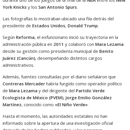
durante uno de los juegos de la final de la
NBA
entre los
New
York Knicks
y los
San Antonio Spurs
.
Las fotografías lo mostraban ubicado una fila detrás del
presidente de
Estados Unidos
,
Donald Trump
.
Según
Reforma
, el exfuncionario inició su trayectoria en la
administración pública en
2011
y colaboró con
Mara Lezama
desde su gestión como presidenta municipal de
Benito
Juárez (Cancún)
, desempeñando distintos cargos
administrativos.
Además, fuentes consultadas por el diario señalaron que
Contreras Mercader
habría fungido como operador político
de
Mara Lezama
y del dirigente del
Partido Verde
Ecologista de México (PVEM)
,
Jorge Emilio González
Martínez
, conocido como
«El Niño Verde»
.
Hasta el momento, las autoridades estatales no han
informado sobre la apertura de una investigación oficial