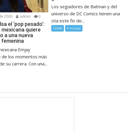
Los seguidores de Batman y del
universo de DC Comics tienen una
de 2026
admin
0
cita este fin de...
sa el ‘pop pesado’:
CDMX
Principal
e mexicana quiere
no a una nueva
 femenina
mexicana Emjay
no de los momentos más
e su carrera. Con una...