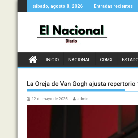
Saltar
sábado, agosto 8, 2026
Entradas recientes
al
contenido
INICIO
NACIONAL
CDMX
ESTAD
La Oreja de Van Gogh ajusta repertorio t
12 de mayo de 2026
admin