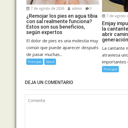
7 de agosto de 2026
admin
0
¿Remojar los pies en agua tibia
7 de agosto 
con sal realmente funciona?
Emjay impul
Estos son sus beneficios,
la cantant
según expertos
abrir cami
generación
El dolor de pies es una molestia muy
común que puede aparecer después
La cantante 
de pasar muchas...
atraviesa u
importantes d
Principal
Salud
Principal
DEJA UN COMENTARIO