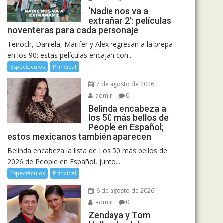
‘Nadie nos va a
extrañar 2’: películas
noventeras para cada personaje
Tenoch, Daniela, Marifer y Alex regresan a la prepa
en los 90; estas películas encajan con...
Espectáculos
Principal
7 de agosto de 2026
admin
0
Belinda encabeza a
los 50 más bellos de
People en Español;
estos mexicanos también aparecen
Belinda encabeza la lista de Los 50 más bellos de
2026 de People en Español, junto...
Espectáculos
Principal
6 de agosto de 2026
admin
0
Zendaya y Tom