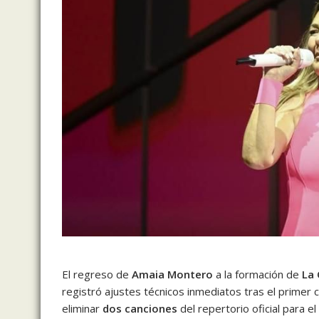
El regreso de
Amaia Montero
a la formación de
La 
registró ajustes técnicos inmediatos tras el primer 
eliminar
dos canciones
del repertorio oficial para e