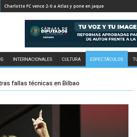
FC Cincinnati supera 2-0 a Pumas y decreta su eliminación in
Charlotte FC vence 2-0 a Atlas y pone en jaque su clasificación
OS
INTERNACIONALES
CULTURA
ESPECTÁCULOS
T
ras fallas técnicas en Bilbao