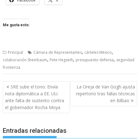
Facebook
X
Me gusta esto:
,
,
Principal
Cámara de Representantes
cárteles México
,
,
,
colaboración Sheinbaum
Pete Hegseth
presupuesto defensa
seguridad
fronteriza
Navegación
SRE sube el tono: Envía
La Oreja de Van Gogh ajusta
de
nota diplomática a EE. UU.
repertorio tras fallas técnicas
entradas
ante falta de sustento contra
en Bilbao
el gobernador Rocha Moya
Entradas relacionadas