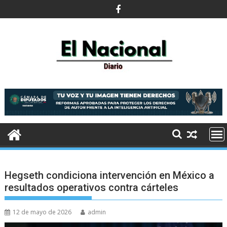
Saltar
al
contenido
Hegseth condiciona intervención en México a
resultados operativos contra cárteles
12 de mayo de 2026
admin