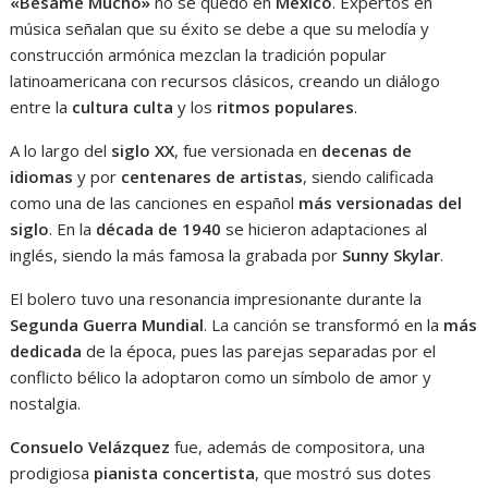
«Bésame Mucho»
no se quedó en
México
. Expertos en
música señalan que su éxito se debe a que su melodía y
construcción armónica mezclan la tradición popular
latinoamericana con recursos clásicos, creando un diálogo
entre la
cultura culta
y los
ritmos populares
.
A lo largo del
siglo XX
, fue versionada en
decenas de
idiomas
y por
centenares de artistas
, siendo calificada
como una de las canciones en español
más versionadas del
siglo
. En la
década de 1940
se hicieron adaptaciones al
inglés, siendo la más famosa la grabada por
Sunny Skylar
.
El bolero tuvo una resonancia impresionante durante la
Segunda Guerra Mundial
. La canción se transformó en la
más
dedicada
de la época, pues las parejas separadas por el
conflicto bélico la adoptaron como un símbolo de amor y
nostalgia.
Consuelo Velázquez
fue, además de compositora, una
prodigiosa
pianista concertista
, que mostró sus dotes