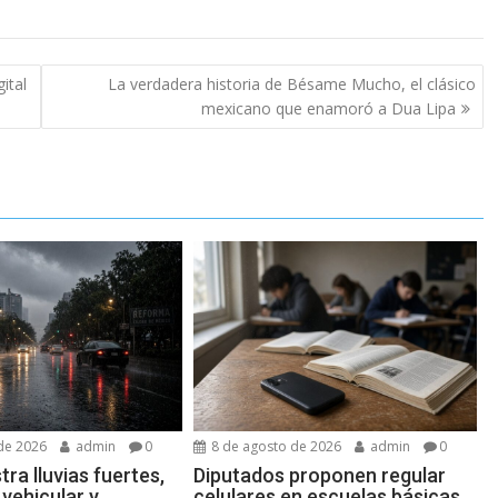
ital
La verdadera historia de Bésame Mucho, el clásico
mexicano que enamoró a Dua Lipa
de 2026
admin
0
8 de agosto de 2026
admin
0
ra lluvias fuertes,
Diputados proponen regular
 vehicular y
celulares en escuelas básicas