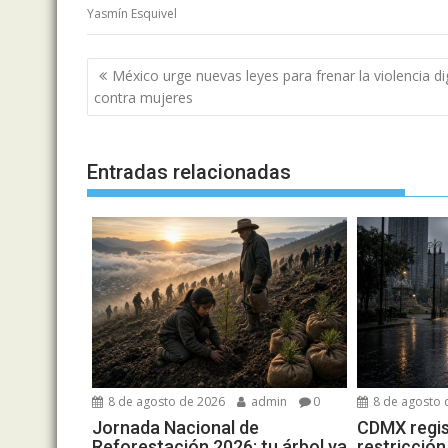
Yasmín Esquivel
Navegación
México urge nuevas leyes para frenar la violencia dig
de
contra mujeres
entradas
Entradas relacionadas
8 de agosto de 2026
admin
0
8 de agosto 
Jornada Nacional de
CDMX regist
Reforestación 2026: tu árbol ya
restricción