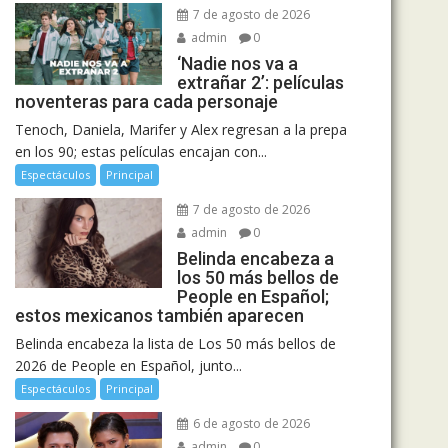
7 de agosto de 2026
admin
0
‘Nadie nos va a
extrañar 2’: películas
noventeras para cada personaje
Tenoch, Daniela, Marifer y Alex regresan a la prepa
en los 90; estas películas encajan con...
Espectáculos
Principal
7 de agosto de 2026
admin
0
Belinda encabeza a
los 50 más bellos de
People en Español;
estos mexicanos también aparecen
Belinda encabeza la lista de Los 50 más bellos de
2026 de People en Español, junto...
Espectáculos
Principal
6 de agosto de 2026
admin
0