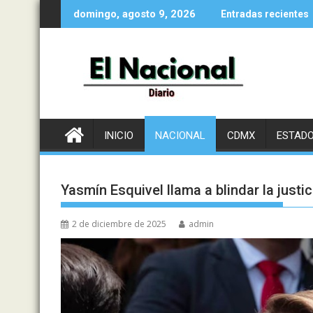
Saltar
domingo, agosto 9, 2026
Entradas recientes
al
contenido
INICIO
NACIONAL
CDMX
ESTAD
Yasmín Esquivel llama a blindar la justi
2 de diciembre de 2025
admin