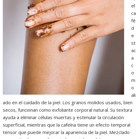
el
ca
fé
d
e
st
ac
a
c
o
m
o
ali
ado en el cuidado de la piel. Los granos molidos usados, bien
secos, funcionan como exfoliante corporal natural. Su textura
ayuda a eliminar células muertas y estimular la circulación
superficial, mientras que la cafeína tiene un efecto temporal
tensor que puede mejorar la apariencia de la piel. Mezclado