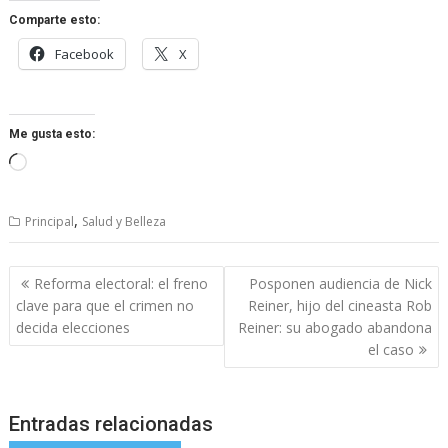
Comparte esto:
Facebook
X
Me gusta esto:
Cargando...
,
Principal
Salud y Belleza
Navegación
Reforma electoral: el freno
Posponen audiencia de Nick
de
clave para que el crimen no
Reiner, hijo del cineasta Rob
entradas
decida elecciones
Reiner: su abogado abandona
el caso
Entradas relacionadas