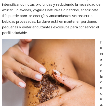
intensificando notas profundas y reduciendo la necesidad de
azúcar. En avenas, yogures naturales o batidos, añadir café
frío puede aportar energía y antioxidantes sin recurrir a
bebidas procesadas. La clave está en mantener porciones
pequeñas y evitar endulzantes excesivos para conservar el
perfil saludable.
F
u
er
a
d
e
la
c
o
ci
n
a,