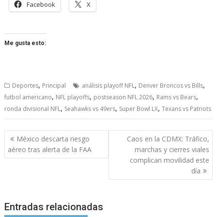
Facebook
X
Me gusta esto:
,
,
,
Deportes
Principal
análisis playoff NFL
Denver Broncos vs Bills
,
,
,
,
futbol americano
NFL playoffs
postseason NFL 2026
Rams vs Bears
,
,
,
ronda divisional NFL
Seahawks vs 49ers
Super Bowl LX
Texans vs Patriots
Navegación
México descarta riesgo
Caos en la CDMX: Tráfico,
de
aéreo tras alerta de la FAA
marchas y cierres viales
entradas
complican movilidad este
día
Entradas relacionadas