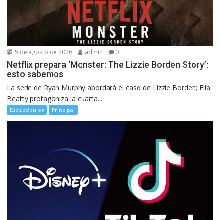
5 de agosto de 2026
admin
0
Netflix prepara ‘Monster: The Lizzie Borden Story’:
esto sabemos
La serie de Ryan Murphy abordará el caso de Lizzie Borden; Ella
Beatty protagoniza la cuarta...
Espectáculos
Principal