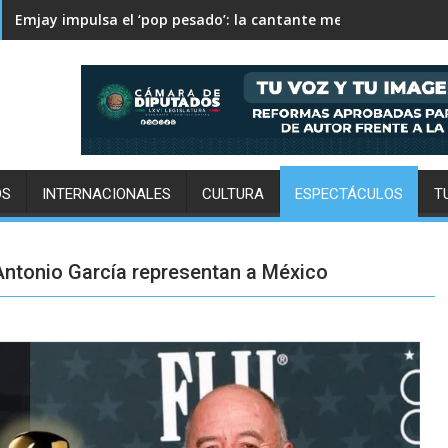
Columbus Crew supera 2-1 a Pachuca en la Leagues Cup
OS
INTERNACIONALES
CULTURA
ESPECTÁCULOS
T
Antonio García representan a México