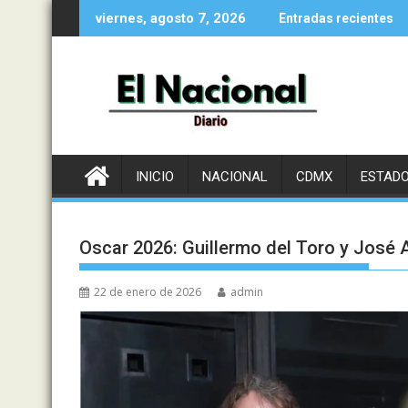
Saltar
viernes, agosto 7, 2026
Entradas recientes
al
contenido
INICIO
NACIONAL
CDMX
ESTAD
Oscar 2026: Guillermo del Toro y José 
22 de enero de 2026
admin