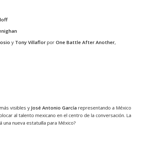
loff
enighan
bosio
y
Tony Villaflor
por
One Battle After Another
,
más visibles y
José Antonio García
representando a México
olocar al talento mexicano en el centro de la conversación. La
rá una nueva estatuilla para México?