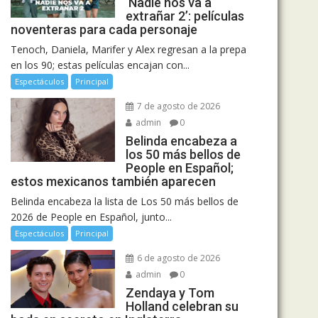
‘Nadie nos va a
extrañar 2’: películas
noventeras para cada personaje
Tenoch, Daniela, Marifer y Alex regresan a la prepa
en los 90; estas películas encajan con...
Espectáculos
Principal
7 de agosto de 2026
admin
0
Belinda encabeza a
los 50 más bellos de
People en Español;
estos mexicanos también aparecen
Belinda encabeza la lista de Los 50 más bellos de
2026 de People en Español, junto...
Espectáculos
Principal
6 de agosto de 2026
admin
0
Zendaya y Tom
Holland celebran su