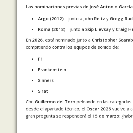
Las nominaciones previas de José Antonio García
Argo (2012)
– junto a
John Reitz
y
Gregg Rud
Roma (2018)
– junto a
Skip Lievsay
y
Craig H
En
2026
, está nominado junto a
Christopher Scara
compitiendo contra los equipos de sonido de:
F1
Frankenstein
Sinners
Sirat
Con
Guillermo del Toro
peleando en las categorías 
desde el apartado técnico, el
Oscar 2026
vuelve a c
gran pregunta se responderá el
15 de marzo
: ¿hab