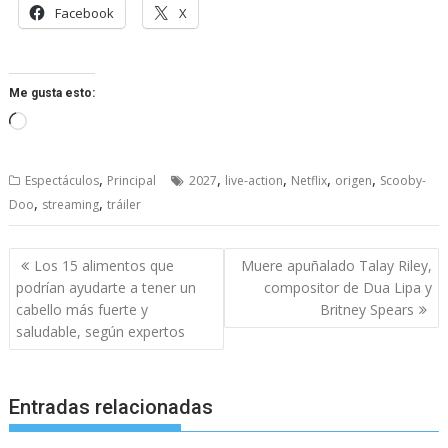
Facebook
X
Me gusta esto:
Cargando...
,
,
,
,
,
Espectáculos
Principal
2027
live-action
Netflix
origen
Scooby-
,
,
Doo
streaming
tráiler
Navegación
Los 15 alimentos que
Muere apuñalado Talay Riley,
de
podrían ayudarte a tener un
compositor de Dua Lipa y
entradas
cabello más fuerte y
Britney Spears
saludable, según expertos
Entradas relacionadas