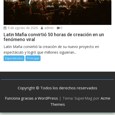
6 de agosto de 2026
admin
0
Latin Mafia convirtió 50 horas de creación en un
fenómeno viral
Latin Mafia convirtió la creación de su nuevo proyecto en
espectáculo y logró que millones siguieran...
Espectáculos
Principal
Copyright © Todos los derechos reservados
Funciona gracias a WordPress
|
Tema: SuperMag por
Acme
Themes