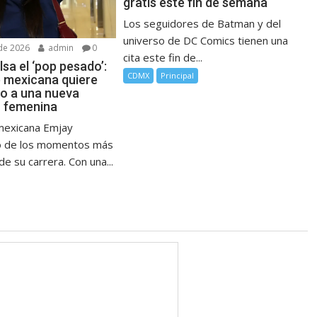
gratis este fin de semana
Los seguidores de Batman y del
universo de DC Comics tienen una
de 2026
admin
0
cita este fin de...
sa el ‘pop pesado’:
CDMX
Principal
e mexicana quiere
no a una nueva
 femenina
mexicana Emjay
no de los momentos más
e su carrera. Con una...