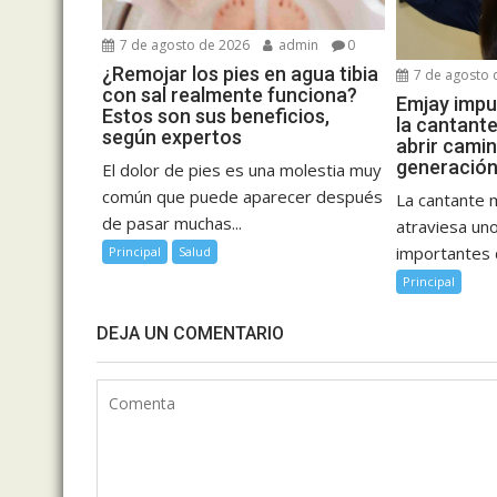
7 de agosto de 2026
admin
0
¿Remojar los pies en agua tibia
7 de agosto 
con sal realmente funciona?
Emjay impul
Estos son sus beneficios,
la cantant
según expertos
abrir cami
generación
El dolor de pies es una molestia muy
común que puede aparecer después
La cantante 
de pasar muchas...
atraviesa u
importantes d
Principal
Salud
Principal
DEJA UN COMENTARIO