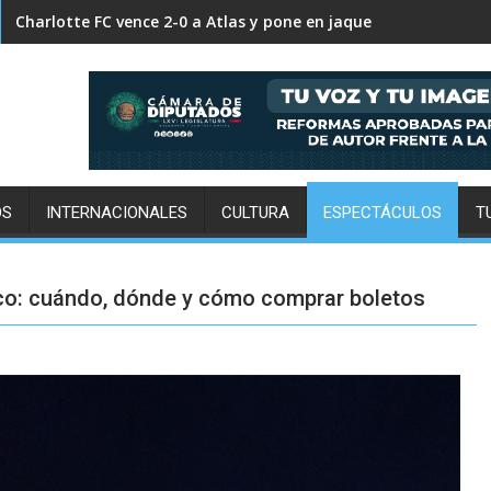
FC Cincinnati supera 2-0 a Pumas y decreta su eliminación in
Charlotte FC vence 2-0 a Atlas y pone en jaque su clasificación
OS
INTERNACIONALES
CULTURA
ESPECTÁCULOS
T
ico: cuándo, dónde y cómo comprar boletos