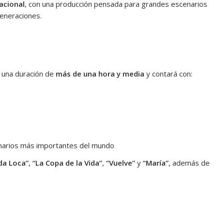
nacional
, con una producción pensada para grandes escenarios
generaciones.
á una duración de
más de una hora y media
y contará con:
enarios más importantes del mundo
ida Loca”
,
“La Copa de la Vida”
,
“Vuelve”
y
“María”
, además de