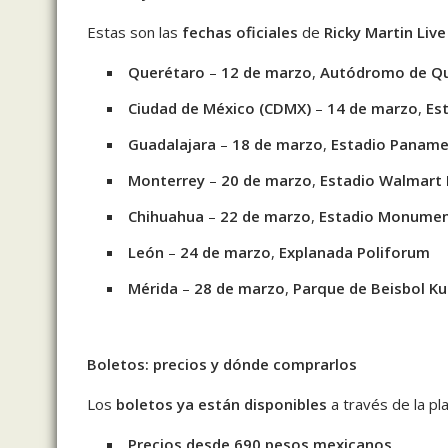
Estas son las
fechas oficiales
de
Ricky Martin Liv
Querétaro
–
12 de marzo
,
Autódromo de Q
Ciudad de México (CDMX)
–
14 de marzo
,
Es
Guadalajara
–
18 de marzo
,
Estadio Paname
Monterrey
–
20 de marzo
,
Estadio Walmart 
Chihuahua
–
22 de marzo
,
Estadio Monumen
León
–
24 de marzo
,
Explanada Poliforum
Mérida
–
28 de marzo
,
Parque de Beisbol Ku
Boletos: precios y dónde comprarlos
Los
boletos ya están disponibles
a través de la pl
Precios desde 690 pesos mexicanos