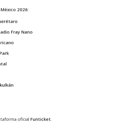
e México 2026
:
uerétaro
tadio Fray Nano
ricano
Park
tal
kulkán
ataforma oficial
Funticket
.