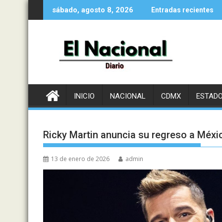
Saltar
sábado, agosto 8, 2026
Entradas recientes
al
contenido
INICIO
NACIONAL
CDMX
ESTAD
Ricky Martin anuncia su regreso a Méx
13 de enero de 2026
admin