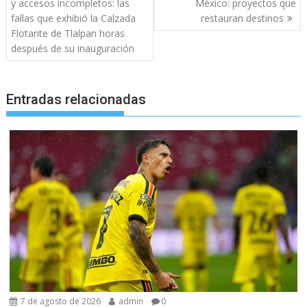
de
y accesos incompletos: las
México: proyectos que
entradas
fallas que exhibió la Calzada
restauran destinos
Flotante de Tlalpan horas
después de su inauguración
Entradas relacionadas
7 de agosto de 2026
admin
0