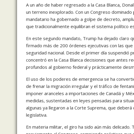
A un año de haber regresado a la Casa Blanca, Dona
un terreno inexplorado. Con un Congreso dominado po
mandatario ha gobernado a golpe de decreto, ampli
que tradicionalmente equilibran el sistema político 
En este segundo mandato, Trump ha dejado claro que
firmado más de 200 órdenes ejecutivas con las que h
seguridad nacional. Desde el primer día suspendió p
concentró en la Casa Blanca decisiones que antes 
profundos al gobierno federal y prácticamente desma
El uso de los poderes de emergencia se ha converti
de frenar la migración irregular y el tráfico de fent
imponer aranceles a importaciones de Canadá y Méxic
medidas, sustentadas en leyes pensadas para situac
algunas ya llegaron a la Corte Suprema, que deberá d
legislativa.
En materia militar, el giro ha sido aún más delicado