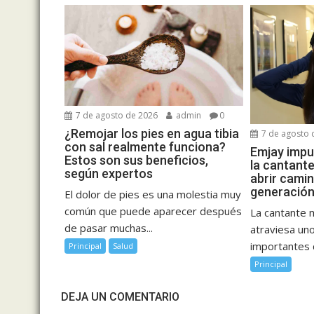
7 de agosto de 2026
admin
0
¿Remojar los pies en agua tibia
7 de agosto 
con sal realmente funciona?
Emjay impul
Estos son sus beneficios,
la cantant
según expertos
abrir cami
generación
El dolor de pies es una molestia muy
común que puede aparecer después
La cantante 
de pasar muchas...
atraviesa u
importantes d
Principal
Salud
Principal
DEJA UN COMENTARIO