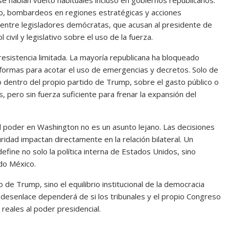
 habían vuelto habituales incluso en gobiernos republicanos.
co, bombardeos en regiones estratégicas y acciones
 entre legisladores demócratas, que acusan al presidente de
 civil y legislativo sobre el uso de la fuerza.
resistencia limitada. La mayoría republicana ha bloqueado
eformas para acotar el uso de emergencias y decretos. Solo de
 dentro del propio partido de Trump, sobre el gasto público o
s, pero sin fuerza suficiente para frenar la expansión del
 poder en Washington no es un asunto lejano. Las decisiones
idad impactan directamente en la relación bilateral. Un
ine no solo la política interna de Estados Unidos, sino
do México.
 de Trump, sino el equilibrio institucional de la democracia
El desenlace dependerá de si los tribunales y el propio Congreso
reales al poder presidencial.