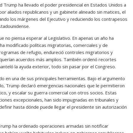
ld Trump ha llevado el poder presidencial en Estados Unidos a
r aliados republicanos y un gabinete alineado sin matices, el
ando los márgenes del Ejecutivo y reduciendo los contrapesos
estadounidense.
 no piensa esperar al Legislativo. En apenas un año ha
a modificado políticas migratorias, comerciales y de
rogramas de refugio, endureció controles migratorios y
requerían acuerdos más amplios. También ordenó recortes
nteló la ayuda exterior, todo sin pasar por el Congreso.
do en una de sus principales herramientas. Bajo el argumento
anilo, Trump declaró emergencias nacionales que le permitieron
o, y escalar su guerra comercial con otros socios. Estas
iones excepcionales, han sido impugnadas en tribunales y
efinir hasta dónde puede llegar el presidente sin autorización
. Trump ha ordenado operaciones armadas sin notificar