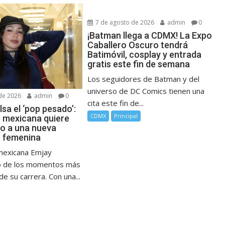
7 de agosto de 2026
admin
0
¡Batman llega a CDMX! La Expo
Caballero Oscuro tendrá
Batimóvil, cosplay y entrada
gratis este fin de semana
Los seguidores de Batman y del
universo de DC Comics tienen una
de 2026
admin
0
cita este fin de...
sa el ‘pop pesado’:
CDMX
Principal
e mexicana quiere
no a una nueva
 femenina
mexicana Emjay
no de los momentos más
e su carrera. Con una...