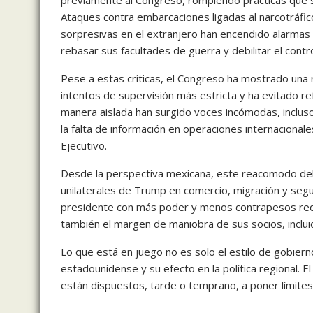
previamente al Congreso, rompiendo prácticas que se
Ataques contra embarcaciones ligadas al narcotráfi
sorpresivas en el extranjero han encendido alarmas
rebasar sus facultades de guerra y debilitar el control
Pese a estas críticas, el Congreso ha mostrado una 
intentos de supervisión más estricta y ha evitado r
manera aislada han surgido voces incómodas, incluso
la falta de información en operaciones internacionale
Ejecutivo.
Desde la perspectiva mexicana, este reacomodo del
unilaterales de Trump en comercio, migración y segur
presidente con más poder y menos contrapesos redef
también el margen de maniobra de sus socios, inclui
Lo que está en juego no es solo el estilo de gobierno
estadounidense y su efecto en la política regional. 
están dispuestos, tarde o temprano, a poner límites 