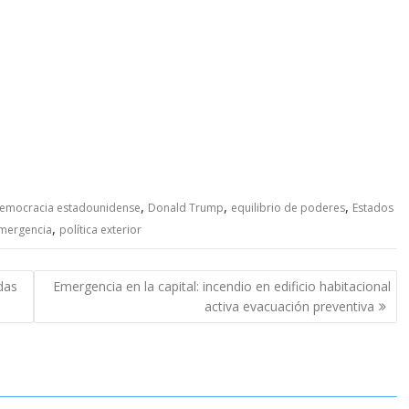
,
,
,
emocracia estadounidense
Donald Trump
equilibrio de poderes
Estados
,
mergencia
política exterior
das
Emergencia en la capital: incendio en edificio habitacional
activa evacuación preventiva