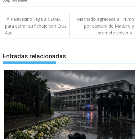
Stephen Miller
Navegación
Palavecino llega a CDMX
Machado agradece a Trump
de
para cerrar su fichaje con Cruz
por captura de Maduro y
entradas
Azul
promete volver
Entradas relacionadas