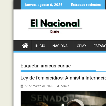
Saltar
jueves, agosto 6, 2026
Entradas recientes
al
contenido
INICIO
NACIONAL
CDMX
ESTAD
Etiqueta:
amicus curiae
Ley de feminicidios: Amnistía Internaci
27 de marzo de 2026
admin