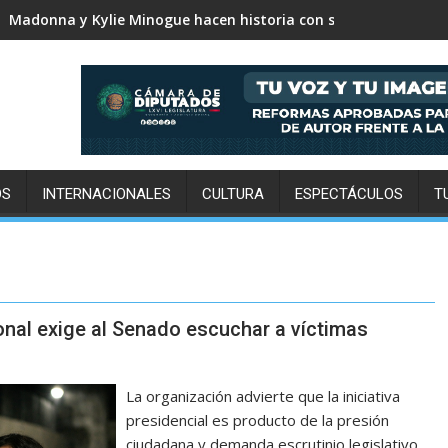
Karol G revela el tracklist de No me arrepiento de sentir tan
Madonna y Kylie Minogue hacen historia con su primera colabo
OS
INTERNACIONALES
CULTURA
ESPECTÁCULOS
T
onal exige al Senado escuchar a víctimas
La organización advierte que la iniciativa
presidencial es producto de la presión
ciudadana y demanda escrutinio legislativo