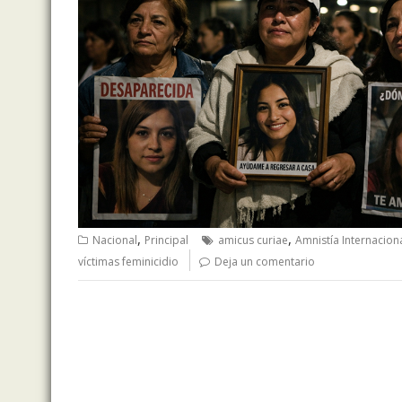
,
,
Nacional
Principal
amicus curiae
Amnistía Internacion
víctimas feminicidio
Deja un comentario