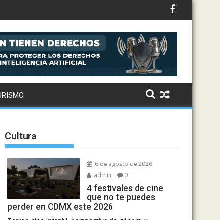
to: Drake, Bruno Mars y más estrellas se suman al álbum
ración: así suena el remix de Love Sensation
URISMO
Cultura
6 de agosto de 2026
admin
0
4 festivales de cine
que no te puedes
perder en CDMX este 2026