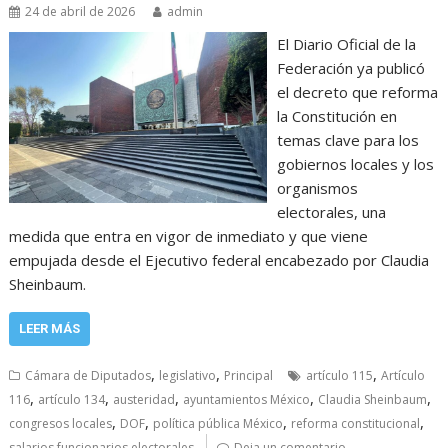
24 de abril de 2026
admin
El Diario Oficial de la
Federación ya publicó
el decreto que reforma
la Constitución en
temas clave para los
gobiernos locales y los
organismos
electorales, una
medida que entra en vigor de inmediato y que viene
empujada desde el Ejecutivo federal encabezado por Claudia
Sheinbaum.
LEER MÁS
,
,
,
Cámara de Diputados
legislativo
Principal
artículo 115
Artículo
,
,
,
,
,
116
artículo 134
austeridad
ayuntamientos México
Claudia Sheinbaum
,
,
,
,
congresos locales
DOF
política pública México
reforma constitucional
salarios funcionarios electorales
Deja un comentario