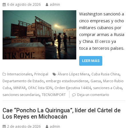
6 de agosto de 2026
admin
Washington sancionó a
cinco empresas y ocho
militares cubanos por
comprar armas a Rusia
y China. El cerco ya
toca a terceros países.
LEER MÁS
,
,
,
Internacionales
Principal
Álvaro López Miera
Cuba Rusia China
,
,
,
Departamento de Estado
embargo estadounidense
Gaesa
Marco Rubio
,
,
,
,
,
Cuba
MINFAR
OFAC lista SDN
Orden Ejecutiva 14404
sanciones a Cuba
,
sanciones secundarias
TECNOIMPORT
Deja un comentario
Cae “Poncho La Quiringua”, líder del Cártel de
Los Reyes en Michoacán
2 de agosto de 2026
admin