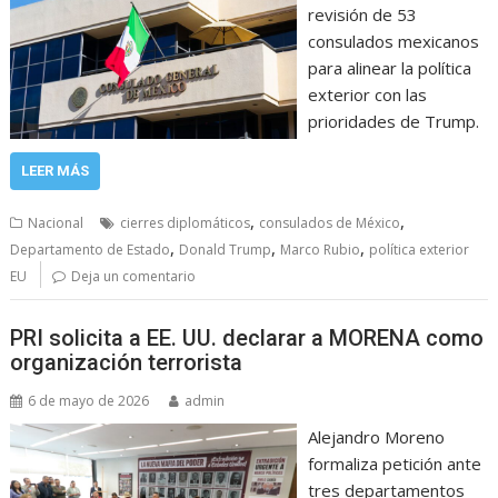
revisión de 53
consulados mexicanos
para alinear la política
exterior con las
prioridades de Trump.
LEER MÁS
,
,
Nacional
cierres diplomáticos
consulados de México
,
,
,
Departamento de Estado
Donald Trump
Marco Rubio
política exterior
EU
Deja un comentario
PRI solicita a EE. UU. declarar a MORENA como
organización terrorista
6 de mayo de 2026
admin
Alejandro Moreno
formaliza petición ante
tres departamentos