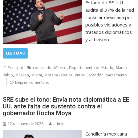
Estado de EE. UU.
audita el 37% de la red
consular mexicana por
posibles violaciones a
tratados diplomáticos
y activismo.
LEER MÁS
,
,
Principal
consulados México
Departamento de Estado
Marco
,
,
,
,
,
Rubio
McAllen
Miami
Morena Exterior
Rutilio Escandón
Sacramento
Deja un comentario
SRE sube el tono: Envía nota diplomática a EE.
UU. ante falta de sustento contra el
gobernador Rocha Moya
12 de mayo de 2026
admin
Cancillería mexicana