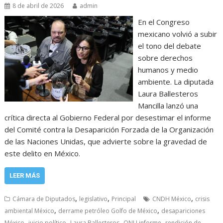
8 de abril de 2026
admin
En el Congreso
mexicano volvió a subir
el tono del debate
sobre derechos
humanos y medio
ambiente. La diputada
Laura Ballesteros
Mancilla lanzó una
crítica directa al Gobierno Federal por desestimar el informe
del Comité contra la Desaparición Forzada de la Organización
de las Naciones Unidas, que advierte sobre la gravedad de
este delito en México.
LEER MÁS
,
,
,
Cámara de Diputados
legislativo
Principal
CNDH México
crisis
,
,
ambiental México
derrame petróleo Golfo de México
desapariciones
,
,
,
,
México
juicio político
Laura Ballesteros
ONU informe
rendición de