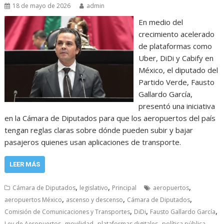
18 de mayo de 2026
admin
En medio del
crecimiento acelerado
de plataformas como
Uber, DiDi y Cabify en
México, el diputado del
Partido Verde, Fausto
Gallardo García,
presentó una iniciativa
en la Cámara de Diputados para que los aeropuertos del país
tengan reglas claras sobre dónde pueden subir y bajar
pasajeros quienes usan aplicaciones de transporte.
LEER MÁS
,
,
,
Cámara de Diputados
legislativo
Principal
aeropuertos
,
,
,
aeropuertos México
ascenso y descenso
Cámara de Diputados
,
,
,
Comisión de Comunicaciones y Transportes
DiDi
Fausto Gallardo García
,
,
,
,
Ley de Aeropuertos
movilidad
plataformas digitales
política pública