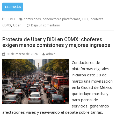
LEER MÁS
,
,
,
CDMX
comisiones
conductores plataformas
DiDi
protesta
,
CDMX
Uber
Deja un comentario
Protesta de Uber y DiDi en CDMX: choferes
exigen menos comisiones y mejores ingresos
30 de marzo de 2026
admin
Conductores de
plataformas digitales
iniciaron este 30 de
marzo una movilización
en la Ciudad de México
que incluye marcha y
paro parcial de
servicios, generando
afectaciones viales y reavivando el debate sobre tarifas,