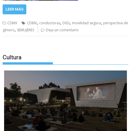
LEER MÁS
,
,
,
,
CDMX
CDMX
conductoras
DiDi
movilidad segura
perspectiva de
,
género
SEMUJERES
Deja un comentario
Cultura