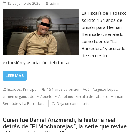
15 de junio de 2026
admin
La Fiscalía de Tabasco
solicitó 154 años de
prisión para Hernán
Bermúdez, señalado
como líder de “La
Barredora” y acusado
de secuestro,
extorsión y asociación delictuosa.
LEER MÁS
,
,
,
Estados
Principal
154 años de prisión
Adán Augusto López
,
,
,
,
crimen organizado
El Abuelo
El Altiplano
Fiscalía de Tabasco
Hernán
,
Bermúdez
La Barredora
Deja un comentario
Quién fue Daniel Arizmendi, la historia real
detrás de “El Mochaorejas”, la serie que revive