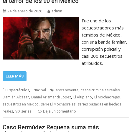
el terror de los 90 en México
24 de enero de 2026
admin
Fue uno de los
secuestradores más
temidos de México,
con una banda familiar,
corrupción policial y
casi 200 secuestros
atribuidos.
LEER MÁS
,
,
,
Espectáculos
Principal
años noventa
casos criminales reales
,
,
,
,
Damián Alcázar
Daniel Arizmendi López
El Altiplano
El Mochaorejas
,
,
secuestros en México
serie El Mochaorejas
series basadas en hechos
,
reales
ViX series
Deja un comentario
Caso Bermúdez Requena suma más