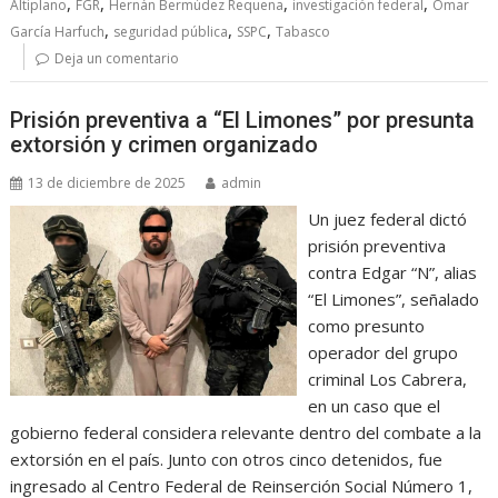
,
,
,
,
Altiplano
FGR
Hernán Bermúdez Requena
investigación federal
Omar
,
,
,
García Harfuch
seguridad pública
SSPC
Tabasco
Deja un comentario
Prisión preventiva a “El Limones” por presunta
extorsión y crimen organizado
13 de diciembre de 2025
admin
Un juez federal dictó
prisión preventiva
contra Edgar “N”, alias
“El Limones”, señalado
como presunto
operador del grupo
criminal Los Cabrera,
en un caso que el
gobierno federal considera relevante dentro del combate a la
extorsión en el país. Junto con otros cinco detenidos, fue
ingresado al Centro Federal de Reinserción Social Número 1,