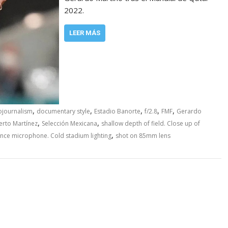
2022.
LEER MÁS
,
,
,
,
,
ojournalism
documentary style
Estadio Banorte
f/2.8
FMF
Gerardo
,
,
rto Martínez
Selección Mexicana
shallow depth of field. Close up of
,
ence microphone. Cold stadium lighting
shot on 85mm lens