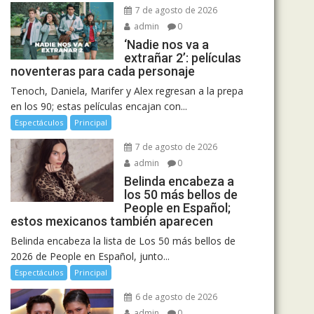
7 de agosto de 2026
admin
0
‘Nadie nos va a
extrañar 2’: películas
noventeras para cada personaje
Tenoch, Daniela, Marifer y Alex regresan a la prepa
en los 90; estas películas encajan con...
Espectáculos
Principal
7 de agosto de 2026
admin
0
Belinda encabeza a
los 50 más bellos de
People en Español;
estos mexicanos también aparecen
Belinda encabeza la lista de Los 50 más bellos de
2026 de People en Español, junto...
Espectáculos
Principal
6 de agosto de 2026
admin
0