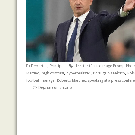
,
Deportes
Principal
director técnicoImage PromptPhot
,
,
,
,
Martino
high contrast
hyperrealistic.
Portugal vs México
Robe
football manager Roberto Martinez speaking at a press confer
Deja un comentario