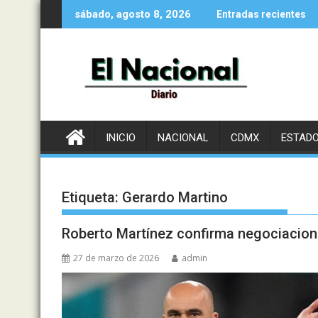
Saltar
sábado, agosto 8, 2026
Entradas recientes
al
contenido
INICIO
NACIONAL
CDMX
ESTAD
Etiqueta:
Gerardo Martino
Roberto Martínez confirma negociaciones
27 de marzo de 2026
admin