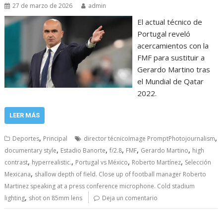
27 de marzo de 2026
admin
El actual técnico de
Portugal reveló
acercamientos con la
FMF para sustituir a
Gerardo Martino tras
el Mundial de Qatar
2022.
LEER MÁS
,
,
Deportes
Principal
director técnicoImage PromptPhotojournalism
,
,
,
,
,
documentary style
Estadio Banorte
f/2.8
FMF
Gerardo Martino
high
,
,
,
,
contrast
hyperrealistic.
Portugal vs México
Roberto Martínez
Selección
,
Mexicana
shallow depth of field. Close up of football manager Roberto
Martinez speaking at a press conference microphone. Cold stadium
,
lighting
shot on 85mm lens
Deja un comentario