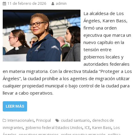
11 de febrero de 2026
admin
La alcaldesa de Los
Ángeles, Karen Bass,
firmó una orden
ejecutiva que marca un
nuevo capítulo en la
tensión entre
gobiernos locales y
autoridades federales
en materia migratoria. Con la directiva titulada “Proteger a Los
Ángeles”, la ciudad prohíbe a los agentes de migración utilizar
cualquier propiedad municipal o bajo control de la ciudad para
llevar a cabo operativos.
LEER MÁS
,
,
Internacionales
Principal
ciudad santuario
derechos de
,
,
,
,
inmigrantes
gobierno federal Estados Unidos
ICE
Karen Bass
Los
,
,
,
Ángeles
operativos migratorios
orden ejecutiva migración
política