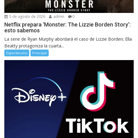
5 de agosto de 2026
admin
0
Netflix prepara ‘Monster: The Lizzie Borden Story’:
esto sabemos
La serie de Ryan Murphy abordará el caso de Lizzie Borden; Ella
Beatty protagoniza la cuarta...
Espectáculos
Principal