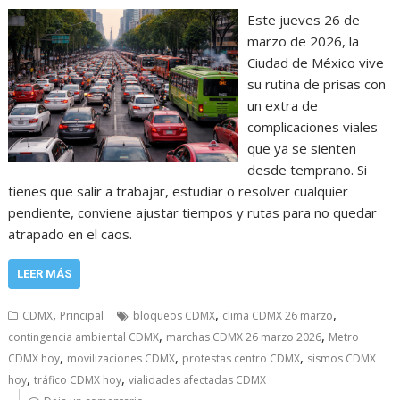
Este jueves 26 de
marzo de 2026, la
Ciudad de México vive
su rutina de prisas con
un extra de
complicaciones viales
que ya se sienten
desde temprano. Si
tienes que salir a trabajar, estudiar o resolver cualquier
pendiente, conviene ajustar tiempos y rutas para no quedar
atrapado en el caos.
LEER MÁS
,
,
,
CDMX
Principal
bloqueos CDMX
clima CDMX 26 marzo
,
,
contingencia ambiental CDMX
marchas CDMX 26 marzo 2026
Metro
,
,
,
CDMX hoy
movilizaciones CDMX
protestas centro CDMX
sismos CDMX
,
,
hoy
tráfico CDMX hoy
vialidades afectadas CDMX