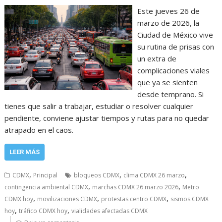
Este jueves 26 de
marzo de 2026, la
Ciudad de México vive
su rutina de prisas con
un extra de
complicaciones viales
que ya se sienten
desde temprano. Si
tienes que salir a trabajar, estudiar o resolver cualquier
pendiente, conviene ajustar tiempos y rutas para no quedar
atrapado en el caos.
LEER MÁS
,
,
,
CDMX
Principal
bloqueos CDMX
clima CDMX 26 marzo
,
,
contingencia ambiental CDMX
marchas CDMX 26 marzo 2026
Metro
,
,
,
CDMX hoy
movilizaciones CDMX
protestas centro CDMX
sismos CDMX
,
,
hoy
tráfico CDMX hoy
vialidades afectadas CDMX