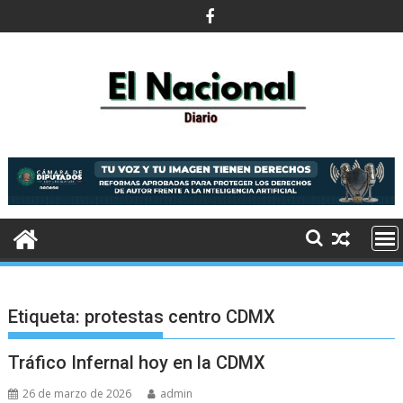
Saltar
al
contenido
Etiqueta:
protestas centro CDMX
Tráfico Infernal hoy en la CDMX
26 de marzo de 2026
admin