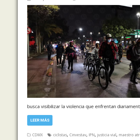
busca visibilizar la violencia que enfrentan diariament
LEER MÁS
,
,
,
,
CDMX
ciclistas
Cinvestav
IPN
justicia vial
maestro at