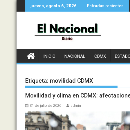
Saltar
jueves, agosto 6, 2026
Entradas recientes
al
contenido
INICIO
NACIONAL
CDMX
ESTAD
Etiqueta:
movilidad CDMX
Movilidad y clima en CDMX: afectaciones
31 de julio de 2026
admin