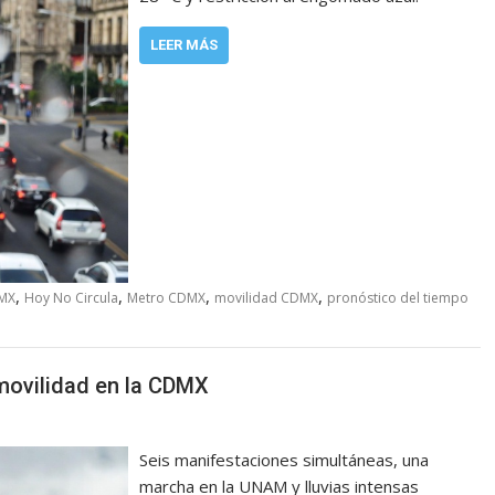
LEER MÁS
,
,
,
,
DMX
Hoy No Circula
Metro CDMX
movilidad CDMX
pronóstico del tiempo
movilidad en la CDMX
Seis manifestaciones simultáneas, una
marcha en la UNAM y lluvias intensas