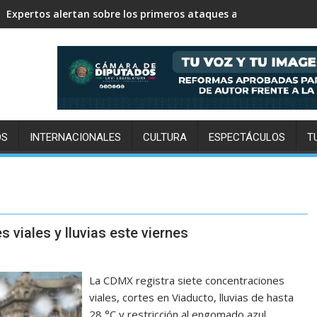
Linkin Park estrena Unshatter: el documental que revela cómo
OS
INTERNACIONALES
CULTURA
ESPECTÁCULOS
T
 viales y lluvias este viernes
La CDMX registra siete concentraciones
viales, cortes en Viaducto, lluvias de hasta
28 °C y restricción al engomado azul.