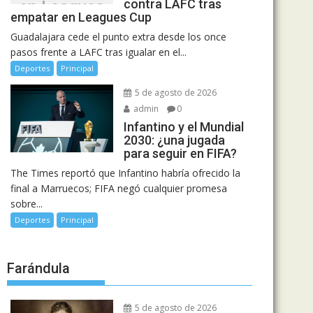
contra LAFC tras
en Leagues
empatar en Leagues Cup
Cup
Guadalajara cede el punto extra desde los once
pasos frente a LAFC tras igualar en el...
Deportes
Principal
5 de agosto de 2026
admin
0
Infantino y el Mundial
2030: ¿una jugada
para seguir en FIFA?
The Times reportó que Infantino habría ofrecido la
final a Marruecos; FIFA negó cualquier promesa
sobre...
Deportes
Principal
Farándula
5 de agosto de 2026