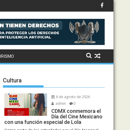
 la banda volvió tras la pérdida de Chester Bennington
URISMO
Cultura
6 de agosto de 2026
admin
0
CDMX conmemora el
Día del Cine Mexicano
con una función especial de Lola