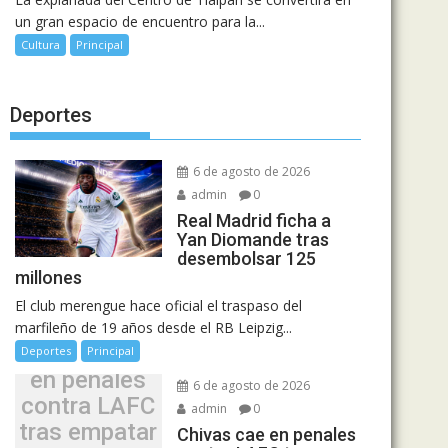
un gran espacio de encuentro para la...
Cultura
Principal
Deportes
6 de agosto de 2026
admin
0
Real Madrid ficha a
Yan Diomande tras
desembolsar 125
millones
El club merengue hace oficial el traspaso del
marfileño de 19 años desde el RB Leipzig...
Chivas cae
Deportes
Principal
en penales
6 de agosto de 2026
contra LAFC
admin
0
tras empatar
Chivas cae en penales