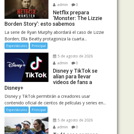
admin
0
Netflix prepara
‘Monster: The Lizzie
Borden Story’: esto sabemos
La serie de Ryan Murphy abordará el caso de Lizzie
Borden; Ella Beatty protagoniza la cuarta...
Espectáculos
Principal
5 de agosto de 2026
admin
0
Disney y TikTok se
alían para llevar
videos de fans a
Disney+
Disney y TikTok permitirán a creadores usar
contenido oficial de cientos de películas y series en...
Espectáculos
Principal
5 de agosto de 2026
admin
0