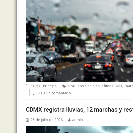
,
,
,
CDMX
Principal
bloqueos alcaldias
Clima CDMX
marc
Deja un comentario
CDMX registra lluvias, 12 marchas y re
25 de julio de 2026
admin