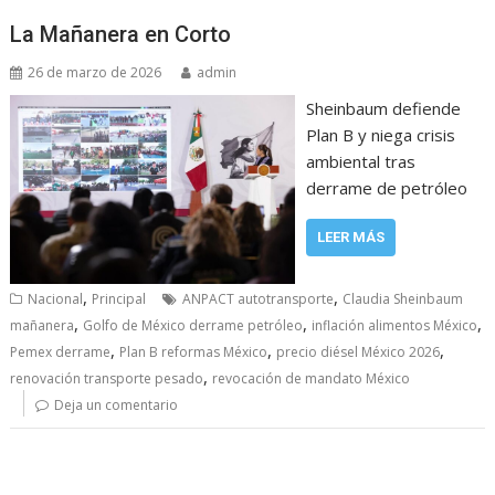
La Mañanera en Corto
26 de marzo de 2026
admin
Sheinbaum defiende
Plan B y niega crisis
ambiental tras
derrame de petróleo
LEER MÁS
,
,
Nacional
Principal
ANPACT autotransporte
Claudia Sheinbaum
,
,
,
mañanera
Golfo de México derrame petróleo
inflación alimentos México
,
,
,
Pemex derrame
Plan B reformas México
precio diésel México 2026
,
renovación transporte pesado
revocación de mandato México
Deja un comentario