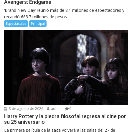
Avengers: Endgame
‘Brand New Day’ reunió más de 8.1 millones de espectadores y
recaudó 663.7 millones de pesos...
Espectáculos
Principal
3 de agosto de 2026
admin
0
Harry Potter y la piedra filosofal regresa al cine por
su 25 aniversario
La primera película de la saga volverá a las salas del 27 de