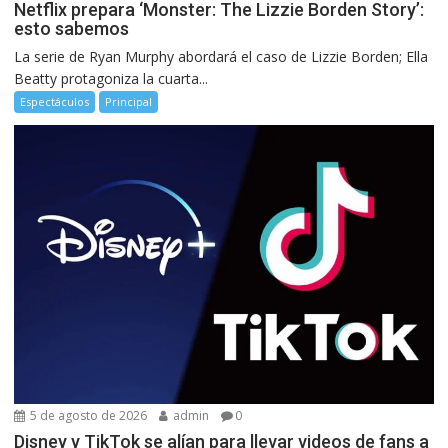
Netflix prepara ‘Monster: The Lizzie Borden Story’:
esto sabemos
La serie de Ryan Murphy abordará el caso de Lizzie Borden; Ella
Beatty protagoniza la cuarta...
Espectáculos
Principal
5 de agosto de 2026
admin
0
Disney y TikTok se alían para llevar videos de fans a