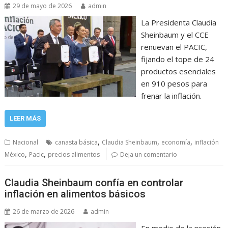
29 de mayo de 2026
admin
La Presidenta Claudia
Sheinbaum y el CCE
renuevan el PACIC,
fijando el tope de 24
productos esenciales
en 910 pesos para
frenar la inflación.
LEER MÁS
,
,
,
Nacional
canasta básica
Claudia Sheinbaum
economía
inflación
,
,
México
Pacic
precios alimentos
Deja un comentario
Claudia Sheinbaum confía en controlar
inflación en alimentos básicos
26 de marzo de 2026
admin
En medio de la presión