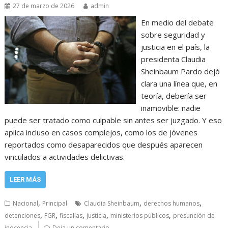
27 de marzo de 2026
admin
En medio del debate
sobre seguridad y
justicia en el país, la
presidenta Claudia
Sheinbaum Pardo dejó
clara una línea que, en
teoría, debería ser
inamovible: nadie
puede ser tratado como culpable sin antes ser juzgado. Y eso
aplica incluso en casos complejos, como los de jóvenes
reportados como desaparecidos que después aparecen
vinculados a actividades delictivas.
LEER MÁS
,
,
,
Nacional
Principal
Claudia Sheinbaum
derechos humanos
,
,
,
,
,
detenciones
FGR
fiscalías
justicia
ministerios públicos
presunción de
inocencia
Deja un comentario