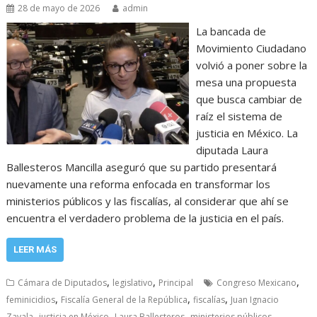
28 de mayo de 2026
admin
La bancada de
Movimiento Ciudadano
volvió a poner sobre la
mesa una propuesta
que busca cambiar de
raíz el sistema de
justicia en México. La
diputada Laura
Ballesteros Mancilla aseguró que su partido presentará
nuevamente una reforma enfocada en transformar los
ministerios públicos y las fiscalías, al considerar que ahí se
encuentra el verdadero problema de la justicia en el país.
LEER MÁS
,
,
,
Cámara de Diputados
legislativo
Principal
Congreso Mexicano
,
,
,
feminicidios
Fiscalía General de la República
fiscalías
Juan Ignacio
,
,
,
,
Zavala
justicia en México
Laura Ballesteros
ministerios públicos