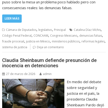
puso sobre la mesa un problema poco hablado pero con
consecuencias reales: las denuncias falsas.
LEER MÁS
,
,
,
Cámara de Diputados
legislativo
Principal
Catalina Díaz Vilchis
,
,
,
,
Código Penal Federal
CONCAAM
Congreso Mexicano
denuncias falsas
,
,
,
,
fraude procesal
justicia en México
ministerios públicos
reformas legales
sistema de justicia
Deja un comentario
Claudia Sheinbaum defiende presunción de
inocencia en detenciones
27 de marzo de 2026
admin
En medio del debate
sobre seguridad y
justicia en el país, la
presidenta Claudia
Sheinbaum Pardo dejó