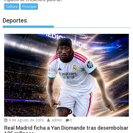
Cultura
Principal
Deportes
6 de agosto de 2026
admin
0
Real Madrid ficha a Yan Diomande tras desembolsar