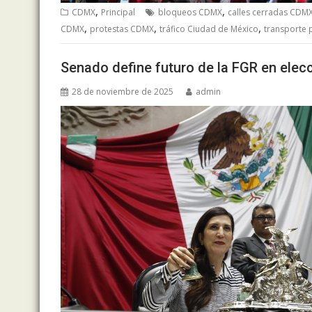
,
,
CDMX
Principal
bloqueos CDMX
calles cerradas CDM
,
,
,
CDMX
protestas CDMX
tráfico Ciudad de México
transporte 
Senado define futuro de la FGR en elec
28 de noviembre de 2025
admin