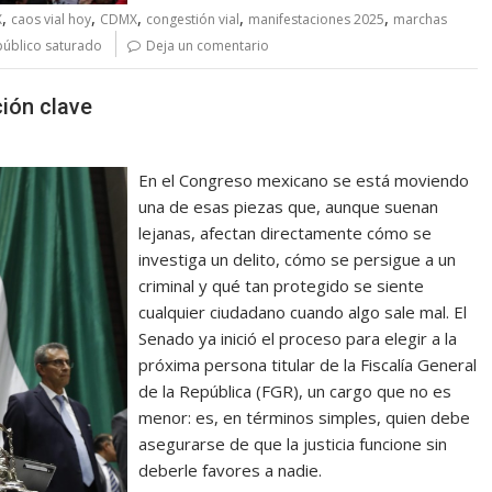
,
,
,
,
,
X
caos vial hoy
CDMX
congestión vial
manifestaciones 2025
marchas
público saturado
Deja un comentario
ción clave
En el Congreso mexicano se está moviendo
una de esas piezas que, aunque suenan
lejanas, afectan directamente cómo se
investiga un delito, cómo se persigue a un
criminal y qué tan protegido se siente
cualquier ciudadano cuando algo sale mal. El
Senado ya inició el proceso para elegir a la
próxima persona titular de la Fiscalía General
de la República (FGR), un cargo que no es
menor: es, en términos simples, quien debe
asegurarse de que la justicia funcione sin
deberle favores a nadie.