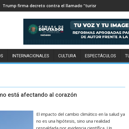
4 festivales de cine que no te puedes perder en CDMX este 202
OS
INTERNACIONALES
CULTURA
ESPECTÁCULOS
T
remo está afectando al corazón
El impacto del cambio climático en la salud ya
no es una hipótesis, sino una realidad
respaldada por evidencia científica. Un