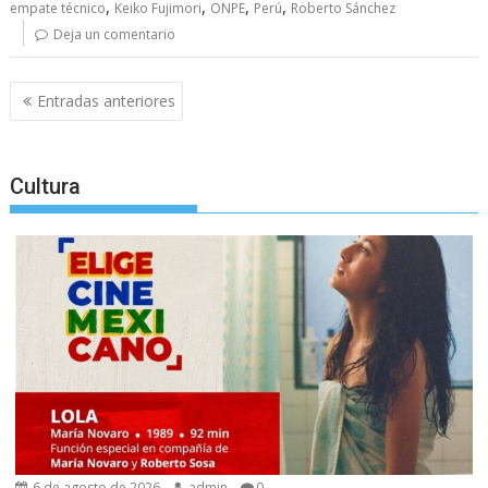
,
,
,
,
empate técnico
Keiko Fujimori
ONPE
Perú
Roberto Sánchez
Deja un comentario
Navegación
Entradas anteriores
de
entradas
Cultura
6 de agosto de 2026
admin
0