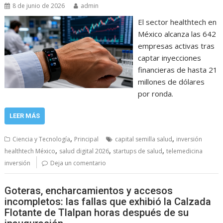
8 de junio de 2026
admin
El sector healthtech en
México alcanza las 642
empresas activas tras
captar inyecciones
financieras de hasta 21
millones de dólares
por ronda.
LEER MÁS
,
,
Ciencia y Tecnología
Principal
capital semilla salud
inversión
,
,
,
healthtech México
salud digital 2026
startups de salud
telemedicina
inversión
Deja un comentario
Goteras, encharcamientos y accesos
incompletos: las fallas que exhibió la Calzada
Flotante de Tlalpan horas después de su