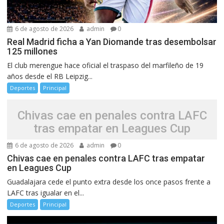
6 de agosto de 2026
admin
0
Real Madrid ficha a Yan Diomande tras desembolsar
125 millones
El club merengue hace oficial el traspaso del marfileño de 19
años desde el RB Leipzig...
Deportes
Principal
Chivas cae en penales contra LAFC
tras empatar en Leagues Cup
6 de agosto de 2026
admin
0
Chivas cae en penales contra LAFC tras empatar
en Leagues Cup
Guadalajara cede el punto extra desde los once pasos frente a
LAFC tras igualar en el...
Deportes
Principal