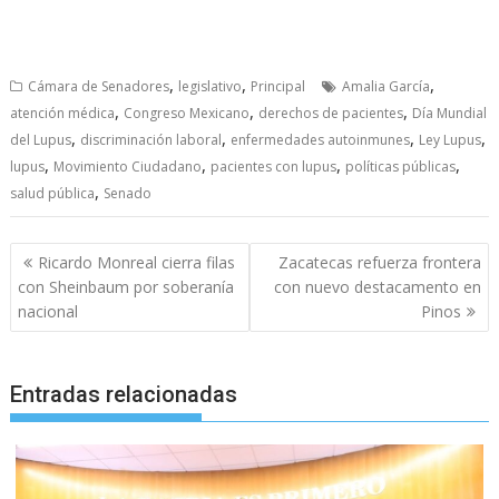
,
,
,
Cámara de Senadores
legislativo
Principal
Amalia García
,
,
,
atención médica
Congreso Mexicano
derechos de pacientes
Día Mundial
,
,
,
,
del Lupus
discriminación laboral
enfermedades autoinmunes
Ley Lupus
,
,
,
,
lupus
Movimiento Ciudadano
pacientes con lupus
políticas públicas
,
salud pública
Senado
Navegación
Ricardo Monreal cierra filas
Zacatecas refuerza frontera
de
con Sheinbaum por soberanía
con nuevo destacamento en
entradas
nacional
Pinos
Entradas relacionadas