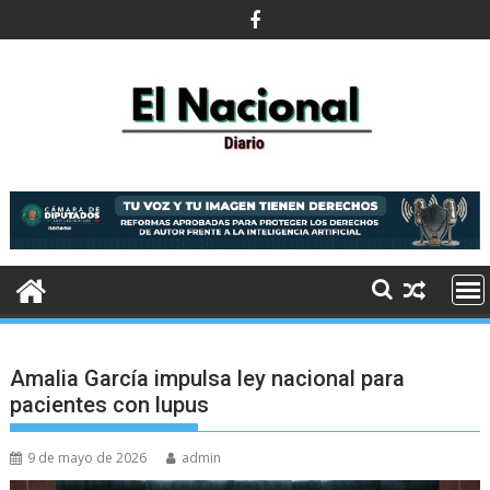
Saltar
al
contenido
Amalia García impulsa ley nacional para
pacientes con lupus
9 de mayo de 2026
admin