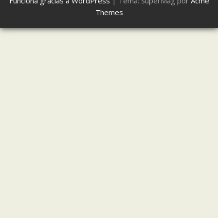
Funciona gracias a WordPress
|
Tema: SuperMag por
Acme
Themes