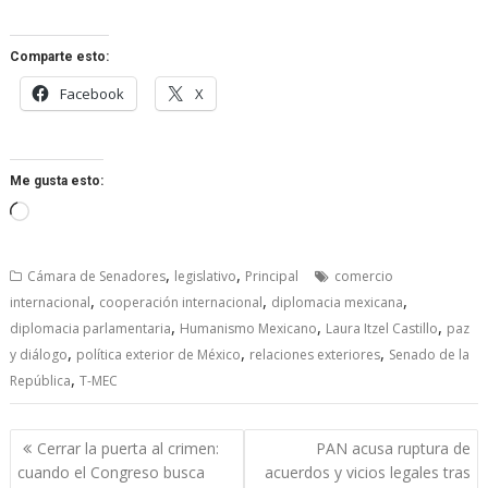
Comparte esto:
Facebook
X
Me gusta esto:
Cargando...
,
,
Cámara de Senadores
legislativo
Principal
comercio
,
,
,
internacional
cooperación internacional
diplomacia mexicana
,
,
,
diplomacia parlamentaria
Humanismo Mexicano
Laura Itzel Castillo
paz
,
,
,
y diálogo
política exterior de México
relaciones exteriores
Senado de la
,
República
T-MEC
Navegación
Cerrar la puerta al crimen:
PAN acusa ruptura de
de
cuando el Congreso busca
acuerdos y vicios legales tras