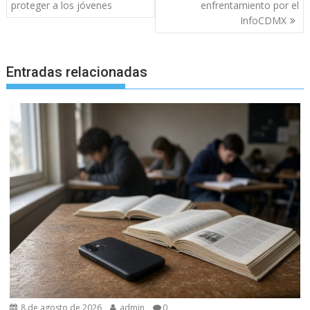
entradas
proteger a los jóvenes
enfrentamiento por el
InfoCDMX
Entradas relacionadas
8 de agosto de 2026
admin
0