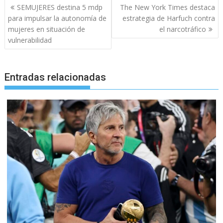
Navegación
SEMUJERES destina 5 mdp
The New York Times destaca
de
para impulsar la autonomía de
estrategia de Harfuch contra
entradas
mujeres en situación de
el narcotráfico
vulnerabilidad
Entradas relacionadas